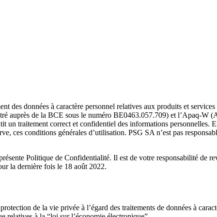
ement des données à caractère personnel relatives aux produits et servic
ré auprès de la BCE sous le numéro BE0463.057.709) et l’Apaq-W
(
tit un traitement correct et confidentiel des informations personnelles. E
rve, ces conditions générales d’utilisation. PSG SA n’est pas responsable
résente Politique de Confidentialité. Il est de votre responsabilité de re
our la dernière fois le 18 août 2022.
otection de la vie privée à l’égard des traitements de données à caract
 relatives à la “loi sur l’économie électronique”.