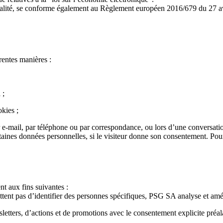
alité, se conforme également au Règlement européen 2016/679 du 27 avri
entes manières :
 ;
okies ;
r e-mail, par téléphone ou par correspondance, ou lors d’une conversati
taines données personnelles, si le visiteur donne son consentement. Pour
t aux fins suivantes :
ent pas d’identifier des personnes spécifiques, PSG SA analyse et améli
letters, d’actions et de promotions avec le consentement explicite préala